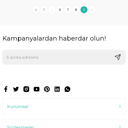
1
..
6
7
8
9
Kampanyalardan haberdar olun!
E-postalarımızı almak için kaydoluyorsunuz ve dilediğiniz zaman
abonelikten çıkabilirsiniz.
Kurumsal
Sözleşmeler