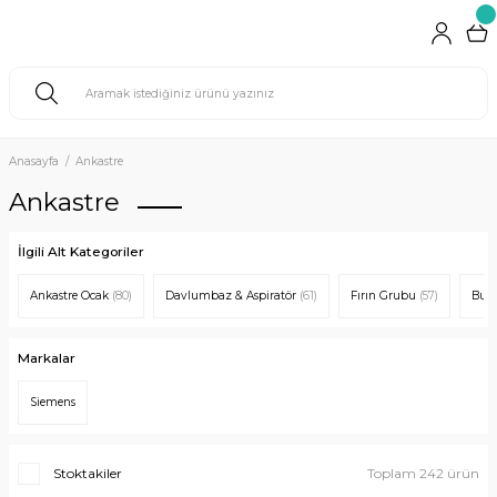
Anasayfa
Ankastre
Ankastre
İlgili Alt Kategoriler
Ankastre Ocak
(80)
Davlumbaz & Aspiratör
(61)
Fırın Grubu
(57)
Buz
Markalar
Siemens
Stoktakiler
Toplam 242 ürün