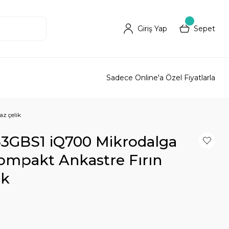
Giriş Yap
Sepet
Sadece Online'a Özel Fiyatlarla
z çelik
3GBS1 iQ700 Mikrodalga
ompakt Ankastre Fırın
ik