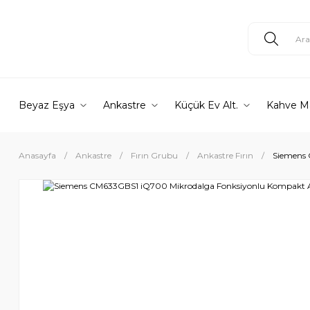
Beyaz Eşya
Ankastre
Küçük Ev Alt.
Kahve M
Anasayfa
Ankastre
Fırın Grubu
Ankastre Fırın
Siemens 