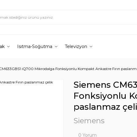
ak
Isıtma-Soğutma
Televizyon
CM633GBS1 iQ700 Mikrodalga Fonksiyonlu Kompakt Ankastre Fırın paslanma
Siemens CM63
Fonksiyonlu K
paslanmaz çel
Siemens
0 Yorum