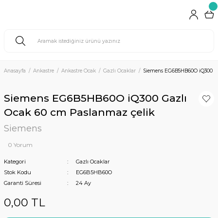
Anasayfa
Ankastre
Ankastre Ocak
Gazlı Ocaklar
Siemens EG6B5HB60O iQ300 Ga
Siemens EG6B5HB60O iQ300 Gazlı
Ocak 60 cm Paslanmaz çelik
Siemens
0 Yorum
Kategori
Gazlı Ocaklar
Stok Kodu
EG6B5HB60O
Garanti Süresi
24 Ay
0,00 TL