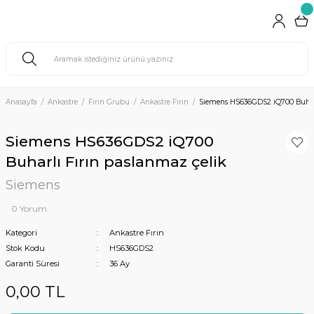
Anasayfa
Ankastre
Fırın Grubu
Ankastre Fırın
Siemens HS636GDS2 iQ700 Buharl
Siemens HS636GDS2 iQ700
Buharlı Fırın paslanmaz çelik
Siemens
0 Yorum
Kategori
Ankastre Fırın
Stok Kodu
HS636GDS2
Garanti Süresi
36 Ay
0,00 TL