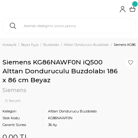
Anasayfa
Beyaz Eşya
Buzdolabı
Alttan Dondurucu Buzdolabı
Siemens KG86N
Siemens KG86NAWF0N iQ500
Alttan Donduruculu Buzdolabı 186
x 86 cm Beyaz
Siemens
0 Yorum
Kategori
Alttan Dondurucu Buzdolabı
Stok Kodu
KG86NAWF0N
Garanti Süresi
36 Ay
0,00 TL