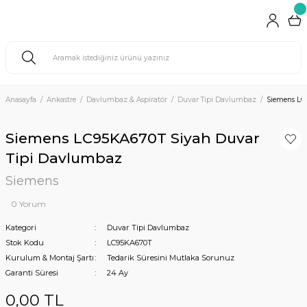
Anasayfa
Ankastre
Davlumbaz & Aspiratör
Duvar Tipi Davlumbaz
Siemens LC
Siemens LC95KA670T Siyah Duvar
Tipi Davlumbaz
Siemens
0 Yorum
Kategori
Duvar Tipi Davlumbaz
Stok Kodu
LC95KA670T
Kurulum & Montaj Şartı
Tedarik Süresini Mutlaka Sorunuz
Garanti Süresi
24 Ay
0,00 TL