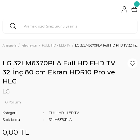
Anasayfa
Televizyon
FULL HD - LED TV
LG 32LM6370PLA Full HD FHD TV 32 İnç 
LG 32LM6370PLA Full HD FHD TV
32 İnç 80 cm Ekran HDR10 Pro ve
HLG
LG
0 Yorum
Kategori
FULL HD - LED TV
Stok Kodu
32LM6370PLA
0,00 TL