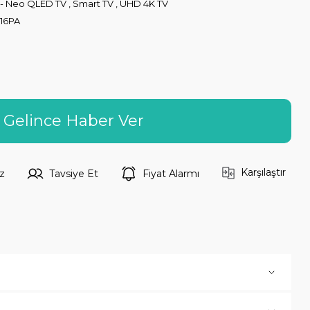
 - Neo QLED TV
,
Smart TV
,
UHD 4K TV
16PA
Gelince Haber Ver
Karşılaştır
z
Tavsiye Et
Fiyat Alarmı