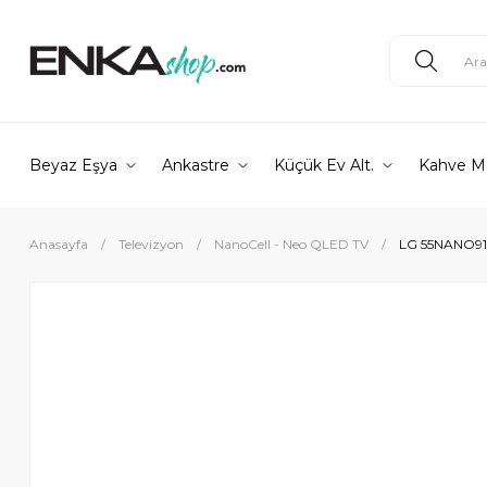
Beyaz Eşya
Ankastre
Küçük Ev Alt.
Kahve M
Anasayfa
Televizyon
NanoCell - Neo QLED TV
LG 55NANO916