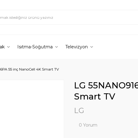
ak
Isıtma-Soğutma
Televizyon
PA 55 inç NanoCell 4K Smart TV
LG 55NANO916P
Smart TV
LG
0 Yorum