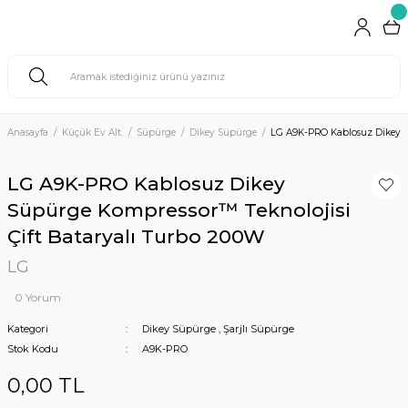
Anasayfa
Küçük Ev Alt.
Süpürge
Dikey Süpürge
LG A9K-PRO Kablosuz Dikey Sü
LG A9K-PRO Kablosuz Dikey
Süpürge Kompressor™ Teknolojisi
Çift Bataryalı Turbo 200W
LG
0 Yorum
Kategori
Dikey Süpürge
,
Şarjlı Süpürge
Stok Kodu
A9K-PRO
0,00 TL