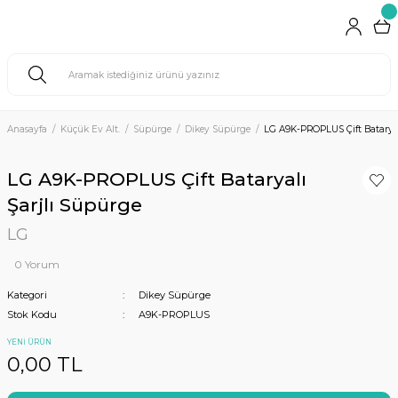
Anasayfa
Küçük Ev Alt.
Süpürge
Dikey Süpürge
LG A9K-PROPLUS Çift Bataryal
LG A9K-PROPLUS Çift Bataryalı
Şarjlı Süpürge
LG
0 Yorum
Kategori
Dikey Süpürge
Stok Kodu
A9K-PROPLUS
YENİ ÜRÜN
0,00 TL