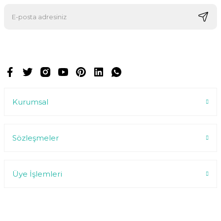
E-postalarımızı almak için kaydoluyorsunuz ve dilediğiniz zaman
abonelikten çıkabilirsiniz.
Kurumsal
Sözleşmeler
Üye İşlemleri