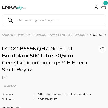
Anasayfa
Beyaz Eşya
Buzdolabı
Alttan Dondurucu Buzdolabı
LG GC-B569NQHZ 
LG GC-B569NQHZ No Frost
Buzdolabı 500 Litre 70,5cm
Genişlik DoorCooling+™ E Enerji
Sınıfı Beyaz
LG
0 Yorum
Kategori
Alttan Dondurucu Buzdolabı
,
Buzdolabı
Stok Kodu
GC-B569NQHZ