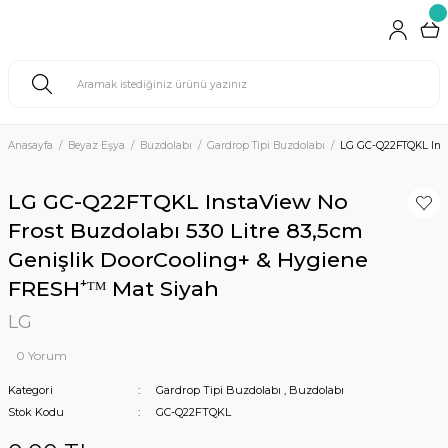
Anasayfa
Beyaz Eşya
Buzdolabı
Gardrop Tipi Buzdolabı
LG GC-Q22FTQKL Insta
LG GC-Q22FTQKL InstaView No
Frost Buzdolabı 530 Litre 83,5cm
Genişlik DoorCooling+ & Hygiene
FRESH⁺ᵀᴹ Mat Siyah
LG
0 Yorum
Kategori
Gardrop Tipi Buzdolabı
,
Buzdolabı
Stok Kodu
GC-Q22FTQKL