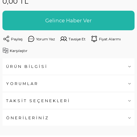
0,00 TL
Gelince Haber Ver
Paylaş
Yorum Yaz
Tavsiye Et
Fiyat Alarmı
Karşılaştır
ÜRÜN BİLGİSİ
YORUMLAR
TAKSİT SEÇENEKLERİ
ÖNERİLERİNİZ