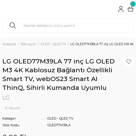
Anasayfa
Televizyon
OLED - QLED TV
LG OLED77M39LA 77 inç LG OLED M3 4K Kab
LG OLED77M39LA 77 inç LG OLED
M3 4K Kablosuz Bağlantı Özellikli
Smart TV, webOS23 Smart AI
ThinQ, Sihirli Kumanda Uyumlu
LG
0 Yorum
Kategori
OLED - QLED TV
Stok Kodu
OLED77M39LA