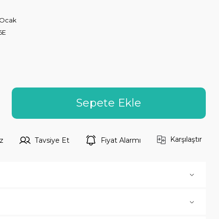
 Ocak
6E
Sepete Ekle
Karşılaştır
z
Tavsiye Et
Fiyat Alarmı