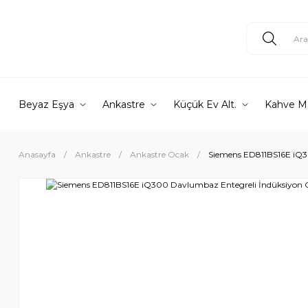
Beyaz Eşya
Ankastre
Küçük Ev Alt.
Kahve M
Anasayfa
Ankastre
Ankastre Ocak
Siemens ED811BS16E iQ3