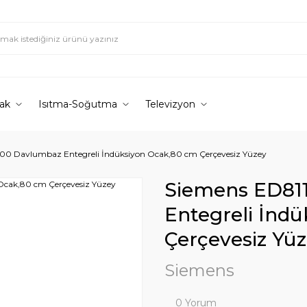
ak
Isıtma-Soğutma
Televizyon
00 Davlumbaz Entegreli İndüksiyon Ocak,80 cm Çerçevesiz Yüzey
Siemens ED81
Entegreli İnd
Çerçevesiz Yü
Siemens
0 Yorum