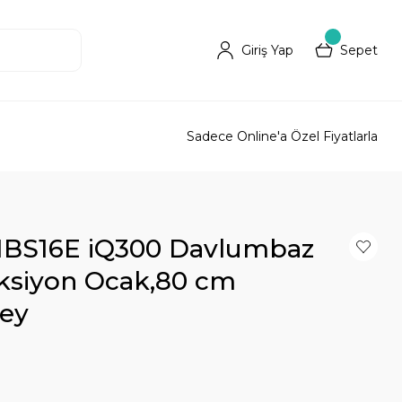
Giriş Yap
Sepet
Sadece Online'a Özel Fiyatlarla
1BS16E iQ300 Davlumbaz
üksiyon Ocak,80 cm
zey