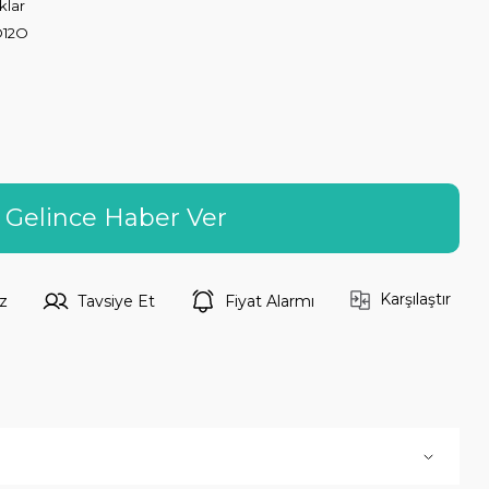
klar
12O
Gelince Haber Ver
Karşılaştır
z
Tavsiye Et
Fiyat Alarmı