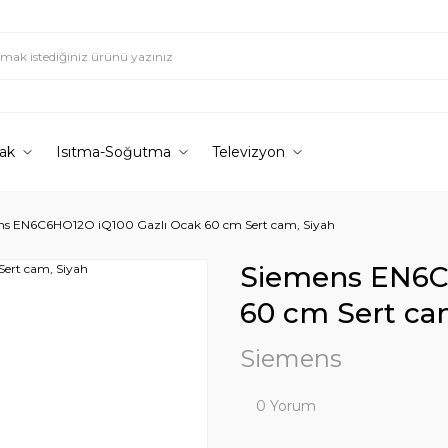
ak
Isıtma-Soğutma
Televizyon
ns EN6C6HO12O iQ100 Gazlı Ocak 60 cm Sert cam, Siyah
Siemens EN6C
60 cm Sert ca
Siemens
0 Yorum