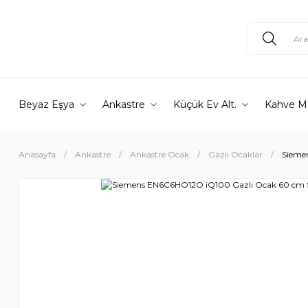
Beyaz Eşya
Ankastre
Küçük Ev Alt.
Kahve M
Anasayfa
Ankastre
Ankastre Ocak
Gazlı Ocaklar
Sieme