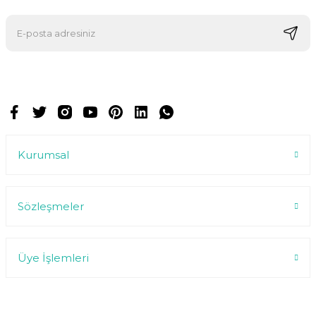
E-postalarımızı almak için kaydoluyorsunuz ve dilediğiniz zaman
abonelikten çıkabilirsiniz.
Kurumsal
Sözleşmeler
Üye İşlemleri