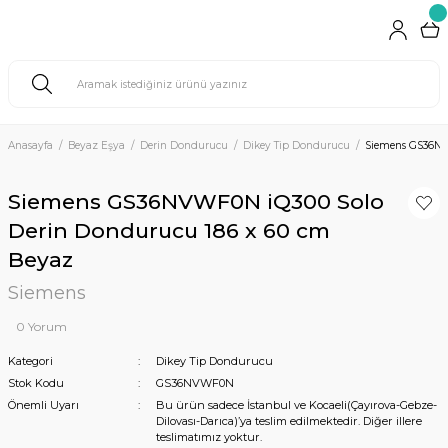
Anasayfa
Beyaz Eşya
Derin Dondurucu
Dikey Tip Dondurucu
Siemens GS36NV
Siemens GS36NVWF0N iQ300 Solo
Derin Dondurucu 186 x 60 cm
Beyaz
Siemens
0 Yorum
Kategori
Dikey Tip Dondurucu
Stok Kodu
GS36NVWF0N
Önemli Uyarı
Bu ürün sadece İstanbul ve Kocaeli(Çayırova-Gebze-
Dilovası-Darıca)’ya teslim edilmektedir. Diğer illere
teslimatımız yoktur.