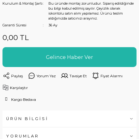
Kurulum & Montaj Şartı
Bu üründe montaj zorunludur. Sipariş edildiğinde
bu bilgi kabul edilmiş sayılır. Çeyizlik olarak
iskontolu satın alım yapılamaz. Ürünü teslim
aldığınızda satıcınızı arayınız.
Garanti Süresi
36 Ay
0,00 TL
Gelince Haber Ver
Paylaş
Yorum Yaz
Tavsiye Et
Fiyat Alarmı
Karşılaştır
Kargo Bedava
ÜRÜN BİLGİSİ
YORUMLAR