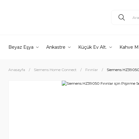
Beyaz Eşya
Ankastre
Küçük Ev Alt.
Kahve M
Anasayfa
Siemens Home Connect
Fırınlar
Siemens HZ39050 F