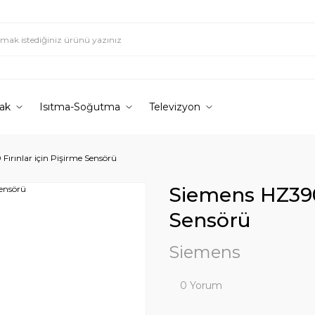
ak
Isıtma-Soğutma
Televizyon
ırınlar için Pişirme Sensörü
Siemens HZ3905
Sensörü
Siemens
0 Yorum