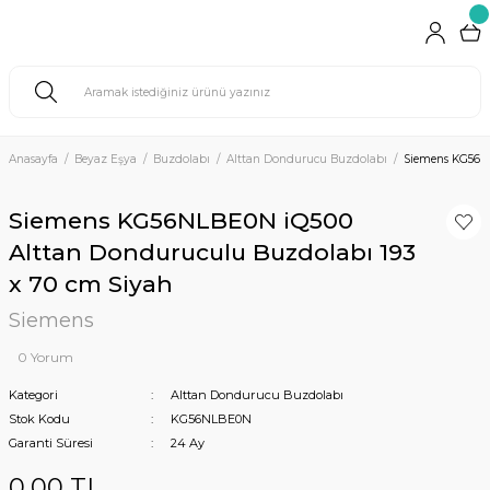
Anasayfa
Beyaz Eşya
Buzdolabı
Alttan Dondurucu Buzdolabı
Siemens KG56NL
Siemens KG56NLBE0N iQ500
Alttan Donduruculu Buzdolabı 193
x 70 cm Siyah
Siemens
0 Yorum
Kategori
Alttan Dondurucu Buzdolabı
Stok Kodu
KG56NLBE0N
Garanti Süresi
24 Ay
0,00 TL