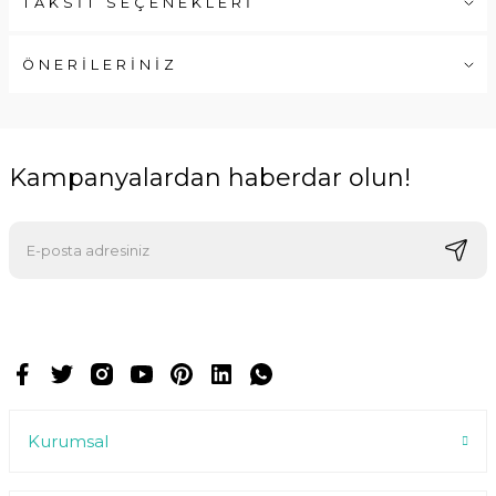
TAKSİT SEÇENEKLERİ
ÖNERİLERİNİZ
Kampanyalardan haberdar olun!
E-postalarımızı almak için kaydoluyorsunuz ve dilediğiniz zaman
abonelikten çıkabilirsiniz.
Kurumsal