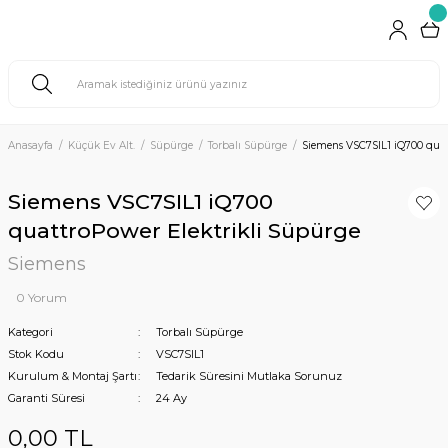
Anasayfa
Küçük Ev Alt.
Süpürge
Torbalı Süpürge
Siemens VSC7SIL1 iQ700 quat
Siemens VSC7SIL1 iQ700
quattroPower Elektrikli Süpürge
Siemens
0 Yorum
Kategori
Torbalı Süpürge
Stok Kodu
VSC7SIL1
Kurulum & Montaj Şartı
Tedarik Süresini Mutlaka Sorunuz
Garanti Süresi
24 Ay
0,00 TL