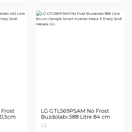
Frost
LG GTL569PSAM No Frost
70,5cm
Buzdolabı 588 Litre 84 cm
g+™ E
Genişlik Smart Inverter Motor
LG
alancer™
E Enerji Sınıfı Metalik Gri