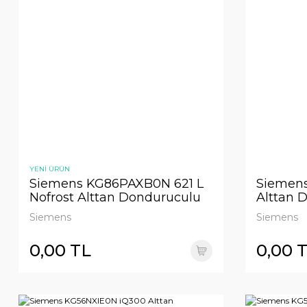
YENİ ÜRÜN
Siemens KG86PAXB0N 621 L
Siemen
Nofrost Alttan Donduruculu
Alttan 
Buzdolabı
Buzdola
Siemens
Siemens
temizlen
0,00 TL
0,00 