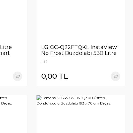
Litre
LG GC-Q22FTQKL InstaView
mart
No Frost Buzdolabı 530 Litre
zellikli
83,5cm Genişlik
LG
DoorCooling+ & Hygiene
FRESH⁺ᵀᴹ Mat Siyah
0,00 TL