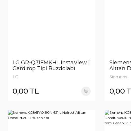
LG GR-Q31FMKHL InstaView |
Siemens
Gardırop Tipi Buzdolabı
Alttan 
Buzdola
LG
Siemens
0,00 TL
0,00 