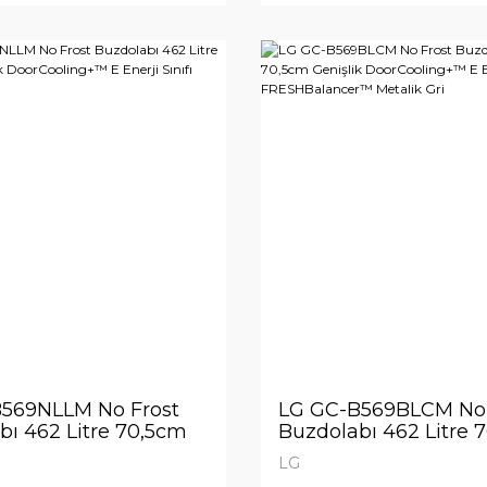
569NLLM No Frost
LG GC-B569BLCM No 
bı 462 Litre 70,5cm
Buzdolabı 462 Litre 
k DoorCooling+™ E
Genişlik DoorCoolin
LG
nıfı Metalik Gri
Enerji Sınıfı FRESHB