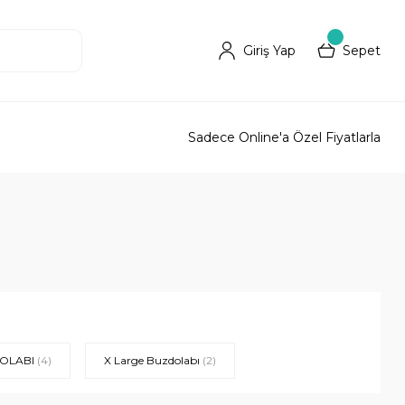
Giriş Yap
Sepet
Sadece Online'a Özel Fiyatlarla
DOLABI
(4)
X Large Buzdolabı
(2)