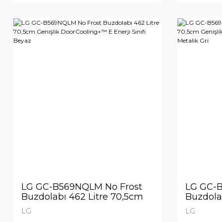
LG GC-B569NQLM No Frost
LG GC-B
Buzdolabı 462 Litre 70,5cm
Buzdola
Genişlik DoorCooling+™ E
Genişli
LG
LG
Enerji Sınıfı Beyaz
Enerji Sı