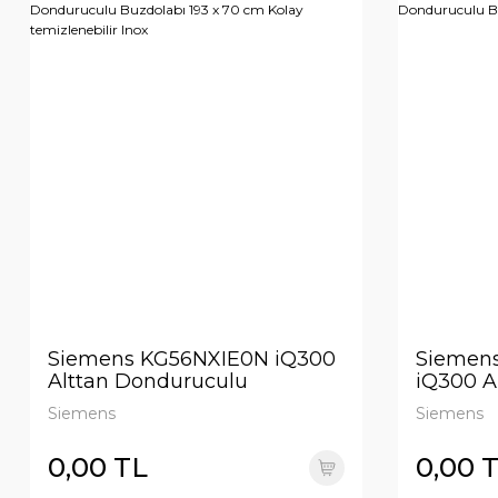
Siemens KG56NXIE0N iQ300
Siemen
Alttan Donduruculu
iQ300 A
Buzdolabı 193 x 70 cm Kolay
Buzdola
Siemens
Siemens
temizlenebilir Inox
0,00 TL
0,00 