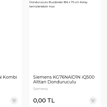
N Kombi
Siemens KG76NAID1N iQ500
Alttan Donduruculu
Buzdolabı 186 x 75 cm Kolay
Siemens
temizlenebilir Inox
0,00 TL