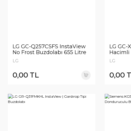
LG GC-Q257CSFS InstaView
LG GC-X
No Frost Buzdolabı 655 Litre
Hacimli
Door-in-
LG
LG
Siyah
0,00 TL
0,00 