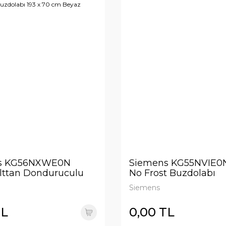
s KG56NXWE0N
Siemens KG55NVIE0
lttan Donduruculu
No Frost Buzdolabı
bı 193 x 70 cm Beyaz
Siemens
TL
0,00 TL