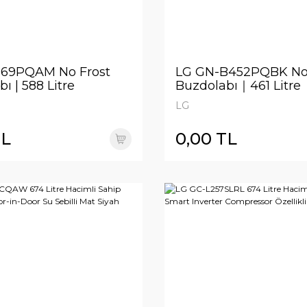
569PQAM No Frost
LG GN-B452PQBK No 
ı | 588 Litre
Buzdolabı｜461 Litre
e
Kapasite
LG
TL
0,00 TL