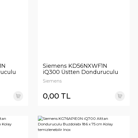
1N
Siemens KD56NXWF1N
ruculu
iQ300 Üstten Donduruculu
m Beyaz
Buzdolabı 193 x 70 cm Beyaz
Siemens
0,00 TL