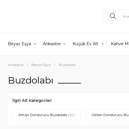
Beyaz Eşya
Ankastre
Küçük Ev Alt.
Kahve M
Anasayfa
Beyaz Eşya
Buzdolabı
Buzdolabı
İlgili Alt Kategoriler
Alttan Dondurucu Buzdolabı
(60)
Üstten Dondurucu Bu