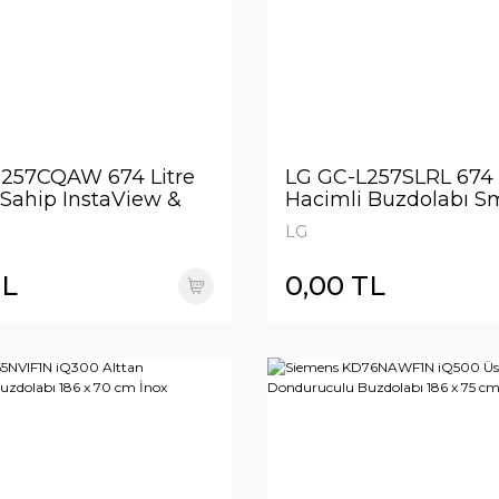
257CQAW 674 Litre
LG GC-L257SLRL 674 
 Sahip InstaView &
Hacimli Buzdolabı S
Door Su Sebilli Mat
Inverter Compressor Ö
LG
Su Sebilli
TL
0,00 TL