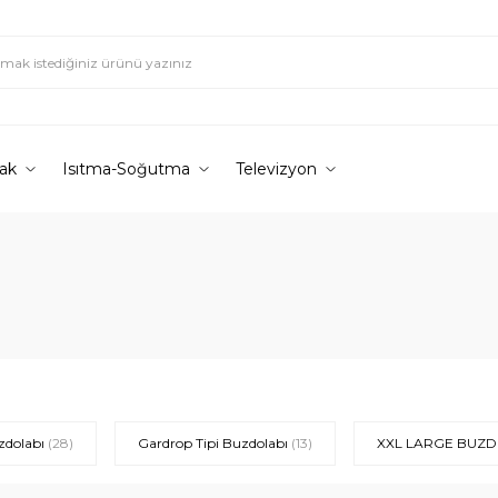
ak
Isıtma-Soğutma
Televizyon
zdolabı
(28)
Gardrop Tipi Buzdolabı
(13)
XXL LARGE BUZ