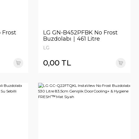
Frost
LG GN-B452PFBK No Frost
Buzdolabı｜461 Litre
Kapasite
LG
0,00 TL