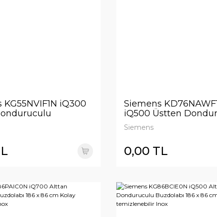
 KG55NVIF1N iQ300
Siemens KD76NAWF
Donduruculu
iQ500 Üstten Dondu
bı 186 x 70 cm İnox
Buzdolabı 186 x 75 c
Siemens
TL
0,00 TL