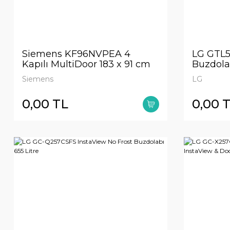
Siemens KF96NVPEA 4
LG GTL
Kapılı MultiDoor 183 x 91 cm
Buzdolab
Kolay temizlenebilir Inox
Kapasit
Siemens
LG
0,00 TL
0,00 