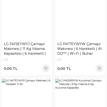
LG F4Y5EYWYJ Çamaşır
LG F4Y7EYWYW Çamaşır
Makinesi | 11 Kg Yıkama
Makinesi | 6 Hareketli | AI
Kapasitesi | 6 Hareketli |
DD™ | Wi-Fi | Buhar
AI DD ve Buhar Özellikli
Özellikli
LG
LG
0,00 TL
0,00 TL