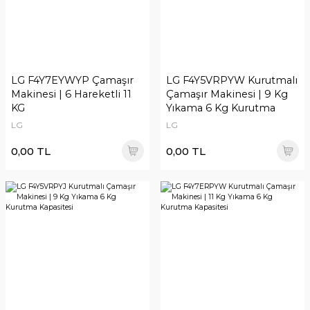
LG F4Y7EYWYP Çamaşır
LG F4Y5VRPYW Kurutmalı
Makinesi | 6 Hareketli 11
Çamaşır Makinesi | 9 Kg
KG
Yıkama 6 Kg Kurutma
Kapasitesi
LG
LG
0,00 TL
0,00 TL