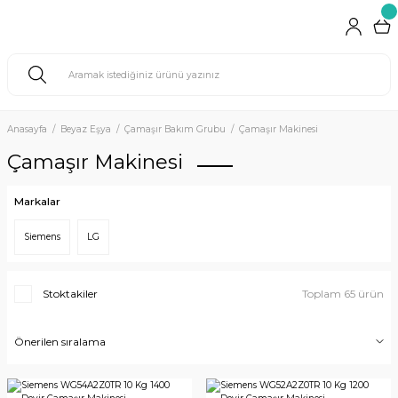
Anasayfa
Beyaz Eşya
Çamaşır Bakım Grubu
Çamaşır Makinesi
Çamaşır Makinesi
Markalar
Siemens
LG
Stoktakiler
Toplam 65 ürün