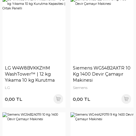
LG W4W8BVKKZHM
Siemens WG54B2AXTR 10
WashTower™ | 12 kg
Kg 1400 Devir Çamaşır
Yıkama 10 kg Kurutma
Makinesi
Kapasitesi | Ortak Panelli
LG
Siemens
0,00 TL
0,00 TL