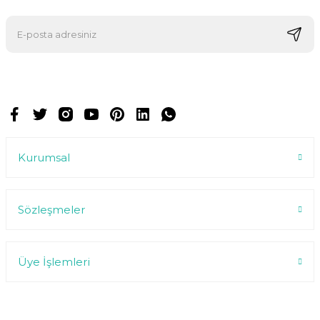
E-postalarımızı almak için kaydoluyorsunuz ve dilediğiniz zaman
abonelikten çıkabilirsiniz.
Kurumsal
Sözleşmeler
Üye İşlemleri