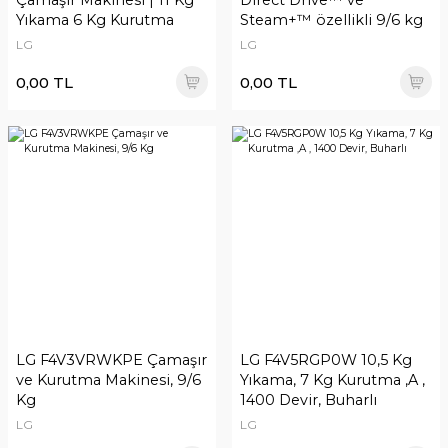
Çamaşır Makinesi | 11 Kg
Direct Drive™ ve
Yıkama 6 Kg Kurutma
Steam+™ özellikli 9/6 kg
Kapasitesi | Steam+™
LG
LG
Buhar |
0,00 TL
0,00 TL
LG F4V3VRWKPE Çamaşır
LG F4V5RGP0W 10,5 Kg
ve Kurutma Makinesi, 9/6
Yıkama, 7 Kg Kurutma ,A ,
Kg
1400 Devir, Buharlı
LG
LG