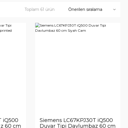
Toplam 61 ürün
 iQ500
Siemens LC67KPJ30T iQ500
az 60 cm
Duvar Tipi Davlumbaz 60 cm