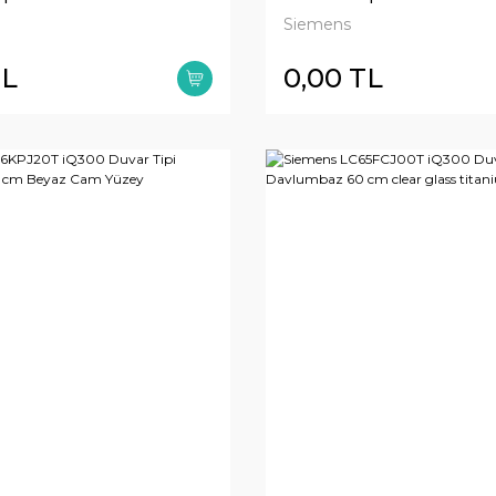
ass titanium printed
Clear glass grey prin
Siemens
TL
0,00 TL