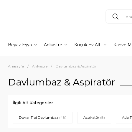
Beyaz Eşya
Ankastre
Küçük Ev Alt.
Kahve M
Anasayfa
Ankastre
Davlumbaz & Aspiratör
Davlumbaz & Aspiratör
İlgili Alt Kategoriler
Duvar Tipi Davlumbaz
(48)
Aspiratör
(8)
Ada 