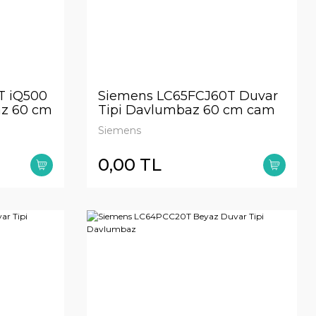
T iQ500
Siemens LC65FCJ60T Duvar
az 60 cm
Tipi Davlumbaz 60 cm cam
dekorlu
Siemens
0,00 TL