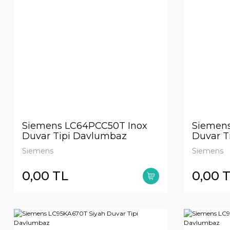
Siemens LC64PCC50T Inox
Siemens
Duvar Tipi Davlumbaz
Duvar T
paslanm
Siemens
Siemens
0,00 TL
0,00 