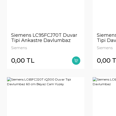
Siemens LC95FCJ70T Duvar
Siemens
Tipi Ankastre Davlumbaz
Tipi Da
cam de
Siemens
Siemens
0,00 TL
0,00 