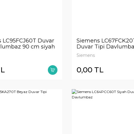
 LC95FCJ60T Duvar
Siemens LC67FCK20
vlumbaz 90 cm siyah
Duvar Tipi Davlumb
kor
Beyaz Cam Yüzey
Siemens
TL
0,00 TL