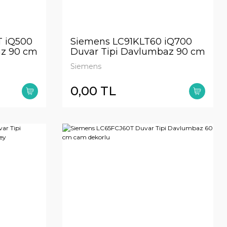
 iQ500
Siemens LC91KLT60 iQ700
az 90 cm
Duvar Tipi Davlumbaz 90 cm
Siyah Cam
Siemens
0,00 TL