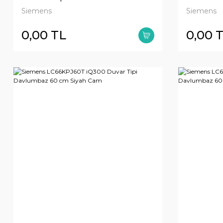
Beyaz Cam Yüzey
clear gl
Siemens
Siemens
0,00 TL
0,00 