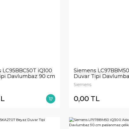
 LC95BBC50T iQ100
Siemens LC97BBM50
ipi Davlumbaz 90 cm
Duvar Tipi Davlumb
az çelik
Siemens
TL
0,00 TL