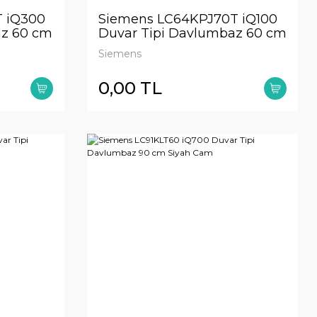
 iQ300
Siemens LC64KPJ70T iQ100
az 60 cm
Duvar Tipi Davlumbaz 60 cm
printed
Clear glass grey printed
Siemens
0,00 TL