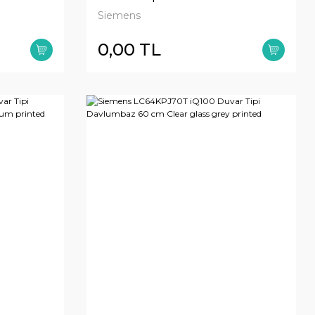
ted
Siyah Cam
Siemens
0,00 TL