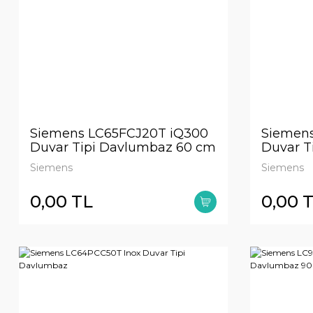
Siemens LC65FCJ20T iQ300
Siemen
Duvar Tipi Davlumbaz 60 cm
Duvar T
Beyaz Cam Yüzey
Siemens
Siemens
0,00 TL
0,00 