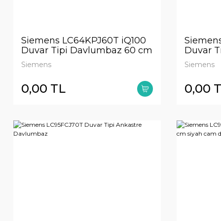
Siemens LC64KPJ60T iQ100
Siemens
Duvar Tipi Davlumbaz 60 cm
Duvar T
Siyah Cam
Beyaz 
Siemens
Siemens
0,00 TL
0,00 