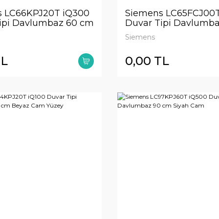
s LC66KPJ20T iQ300
Siemens LC65FCJ00T
ipi Davlumbaz 60 cm
Duvar Tipi Davlumb
Cam Yüzey
clear glass titanium 
Siemens
TL
0,00 TL