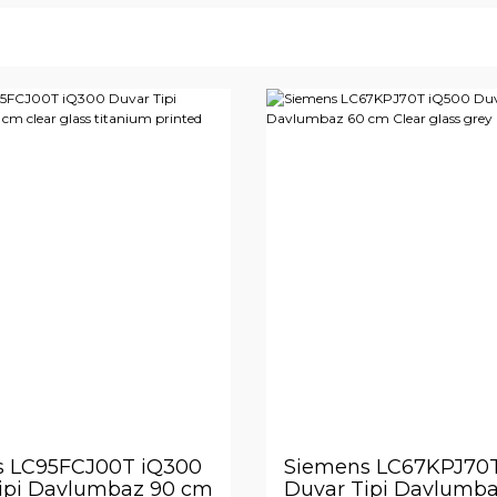
s LC95FCJ00T iQ300
Siemens LC67KPJ70T
ipi Davlumbaz 90 cm
Duvar Tipi Davlumb