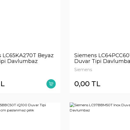
s LC65KA270T Beyaz
Siemens LC64PCC60T
ipi Davlumbaz
Duvar Tipi Davlumb
Siemens
TL
0,00 TL