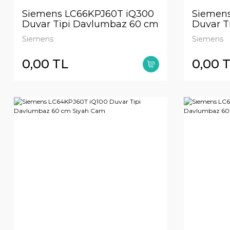
Siemens LC66KPJ60T iQ300
Siemen
Duvar Tipi Davlumbaz 60 cm
Duvar T
Siyah Cam
Beyaz 
Siemens
Siemens
0,00 TL
0,00 