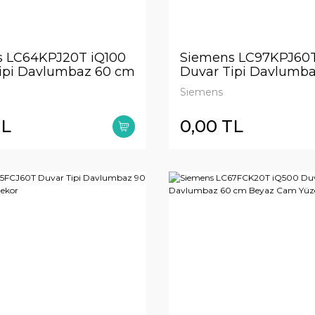
 LC64KPJ20T iQ100
Siemens LC97KPJ60T
ipi Davlumbaz 60 cm
Duvar Tipi Davlumb
Cam Yüzey
Siyah Cam
Siemens
TL
0,00 TL