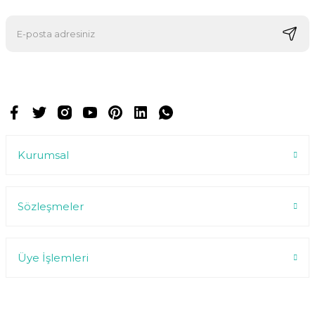
E-postalarımızı almak için kaydoluyorsunuz ve dilediğiniz zaman
abonelikten çıkabilirsiniz.
Kurumsal
Sözleşmeler
Üye İşlemleri