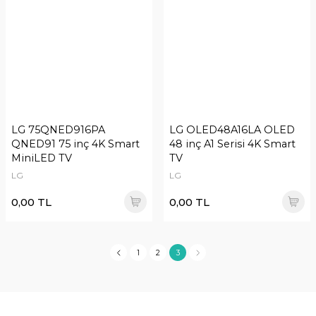
LG 75QNED916PA
LG OLED48A16LA OLED
QNED91 75 inç 4K Smart
48 inç A1 Serisi 4K Smart
MiniLED TV
TV
LG
LG
0,00 TL
0,00 TL
1
2
3