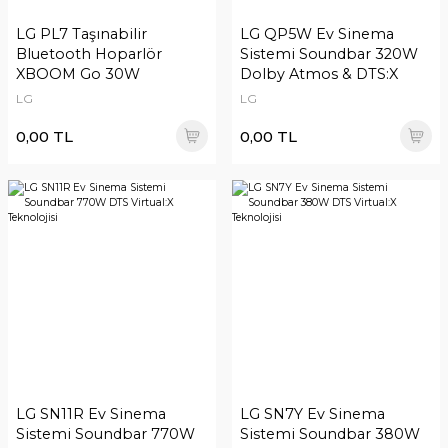
LG PL7 Taşınabilir
LG QP5W Ev Sinema
Bluetooth Hoparlör
Sistemi Soundbar 320W
XBOOM Go 30W
Dolby Atmos & DTS:X
MERIDIAN Teknolojisi
MERIDIAN Teknolojisi
LG
LG
Uzun Pil Ömrü
Estetik Tasarım AI Ses
0,00 TL
0,00 TL
LG SN11R Ev Sinema
LG SN7Y Ev Sinema
Sistemi Soundbar 770W
Sistemi Soundbar 380W