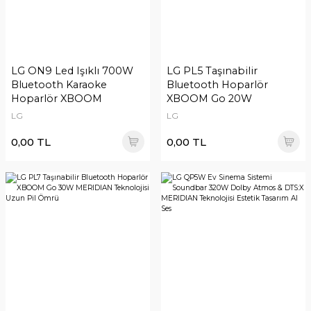
LG ON9 Led Işıklı 700W
LG PL5 Taşınabilir
Bluetooth Karaoke
Bluetooth Hoparlör
Hoparlör XBOOM
XBOOM Go 20W
MERIDIAN Teknolojisi
LG
LG
Uzun Pil Ömrü
0,00 TL
0,00 TL