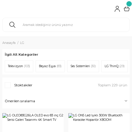
Anasayfa
LG
İlgili Alt Kategoriler
Televizyon
(103)
Beyaz Eşya
(83)
Ses Sistemleri
(30)
LG ThinQ
(29)
Stoktakiler
Toplam 229 ürün