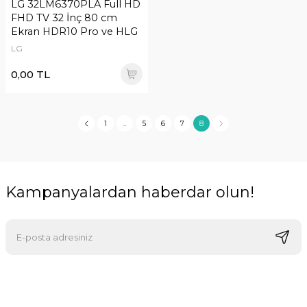
LG 32LM6370PLA Full HD
FHD TV 32 İnç 80 cm
Ekran HDR10 Pro ve HLG
LG
0,00 TL
1
..
5
6
7
8
Kampanyalardan haberdar olun!
E-postalarımızı almak için kaydoluyorsunuz ve dilediğiniz zaman
abonelikten çıkabilirsiniz.