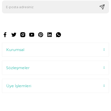
E-postalarımızı almak için kaydoluyorsunuz ve dilediğiniz zaman
abonelikten çıkabilirsiniz.
Kurumsal
Sözleşmeler
Üye İşlemleri