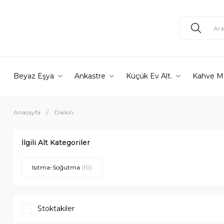
Beyaz Eşya
Ankastre
Küçük Ev Alt.
Kahve M
Anasayfa
Daikin
İlgili Alt Kategoriler
Isıtma-Soğutma
(10)
Stoktakiler