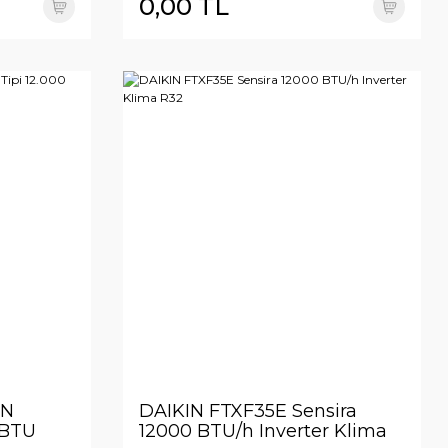
0,00 TL
0N
DAIKIN FTXF35E Sensira
 BTU
12000 BTU/h Inverter Klima