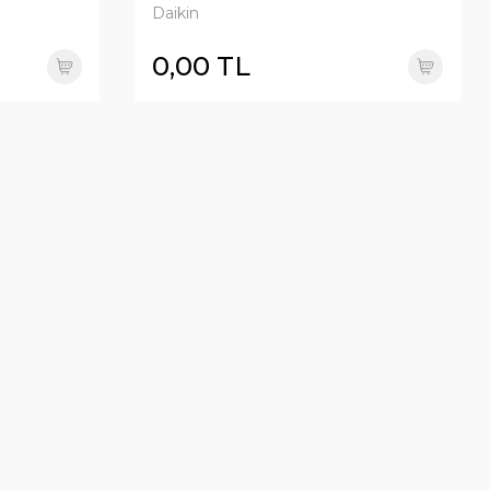
R32
Daikin
0,00 TL