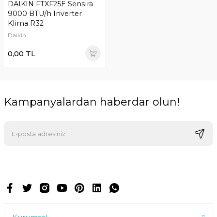
DAIKIN FTXF25E Sensira
9000 BTU/h Inverter
Klima R32
Daikin
0,00 TL
Kampanyalardan haberdar olun!
E-postalarımızı almak için kaydoluyorsunuz ve dilediğiniz zaman
abonelikten çıkabilirsiniz.