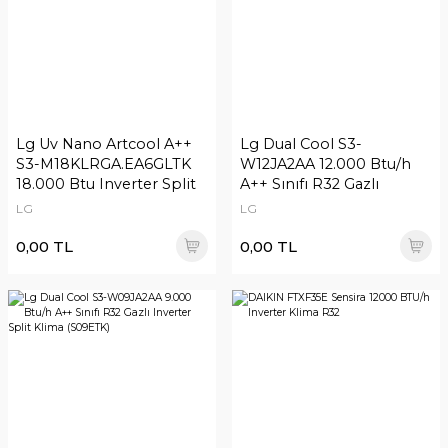
Lg Uv Nano Artcool A++
Lg Dual Cool S3-
S3-M18KLRGA.EA6GLTK
W12JA2AA 12.000 Btu/h
18.000 Btu Inverter Split
A++ Sınıfı R32 Gazlı
Klima
Inverter Split Klima
LG
LG
(S12ETK)
0,00 TL
0,00 TL