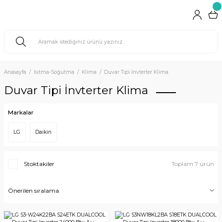
Anasayfa
Isıtma-Soğutma
Klima
Duvar Tipi İnvterter Klima
Duvar Tipi İnvterter Klima
Markalar
LG
Daikin
Stoktakiler
Toplam 7 ürün