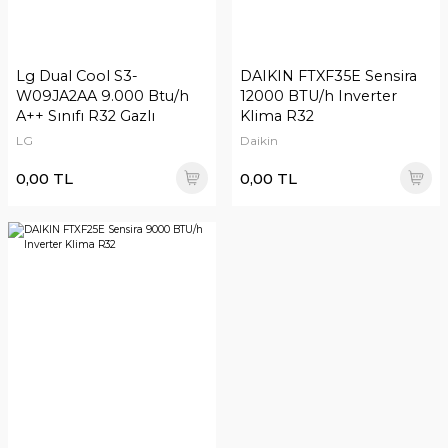
Lg Dual Cool S3-
DAIKIN FTXF35E Sensira
W09JA2AA 9.000 Btu/h
12000 BTU/h Inverter
A++ Sınıfı R32 Gazlı
Klima R32
Inverter Split Klima
LG
Daikin
(S09ETK)
0,00 TL
0,00 TL