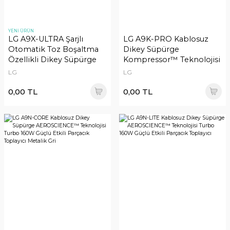
YENİ ÜRÜN
LG A9X-ULTRA Şarjlı
LG A9K-PRO Kablosuz
Otomatik Toz Boşaltma
Dikey Süpürge
Özellikli Dikey Süpürge
Kompressor™ Teknolojisi
Çift Bataryalı Turbo 200W
LG
LG
0,00 TL
0,00 TL