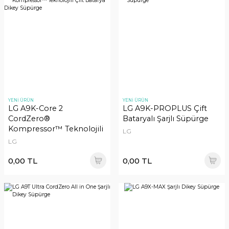
YENİ ÜRÜN
YENİ ÜRÜN
LG A9K-Core 2
LG A9K-PROPLUS Çift
CordZero®
Bataryalı Şarjlı Süpürge
Kompressor™ Teknolojili
LG
Çift Batarya Dikey
LG
Süpürge
0,00 TL
0,00 TL