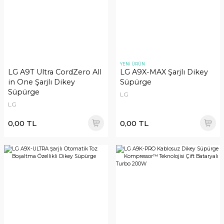
YENİ ÜRÜN
LG A9T Ultra CordZero All
LG A9X-MAX Şarjlı Dikey
in One Şarjlı Dikey
Süpürge
Süpürge
LG
LG
0,00 TL
0,00 TL