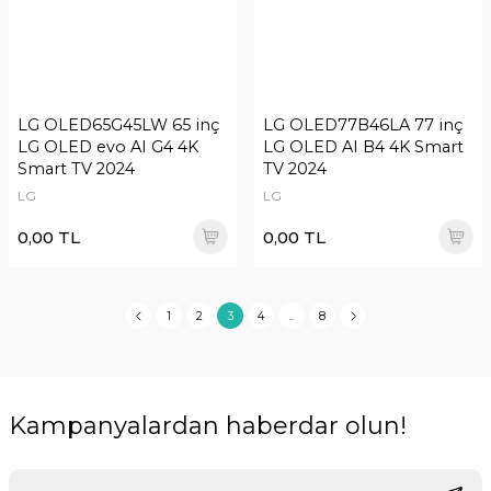
LG OLED65G45LW 65 inç
LG OLED77B46LA 77 inç
LG OLED evo AI G4 4K
LG OLED AI B4 4K Smart
Smart TV 2024
TV 2024
LG
LG
0,00 TL
0,00 TL
1
2
3
4
..
8
Kampanyalardan haberdar olun!