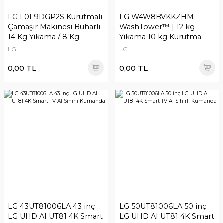
LG F0L9DGP2S Kurutmalı
LG W4W8BVKKZHM
Çamaşır Makinesi Buharlı
WashTower™ | 12 kg
14 Kg Yıkama / 8 Kg
Yıkama 10 kg Kurutma
Kapasitesi | Ortak Panelli
LG
LG
0,00 TL
0,00 TL
LG 43UT81006LA 43 inç
LG 50UT81006LA 50 inç
LG UHD AI UT81 4K Smart
LG UHD AI UT81 4K Smart