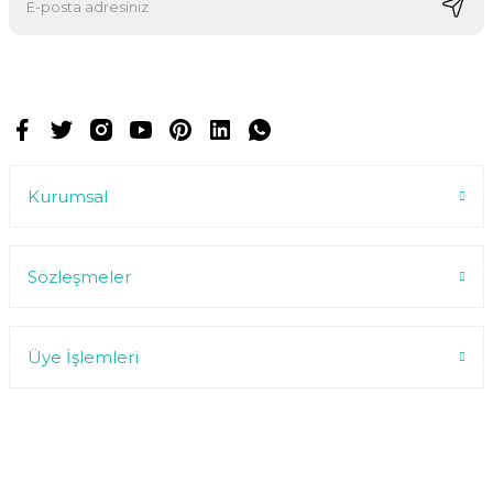
E-postalarımızı almak için kaydoluyorsunuz ve dilediğiniz zaman
abonelikten çıkabilirsiniz.
Kurumsal
Sözleşmeler
Üye İşlemleri
2025 Enkashop.com - Tüm hakları saklıdır.