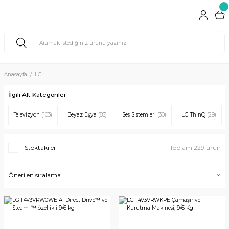
Anasayfa
LG
İlgili Alt Kategoriler
Televizyon
(103)
Beyaz Eşya
(83)
Ses Sistemleri
(30)
LG ThinQ
(29)
Stoktakiler
Toplam 229 ürün